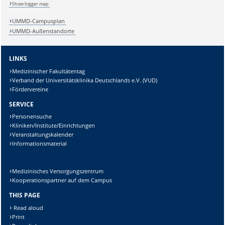
Show bigger map
Sicherheitsabfrage:
UMMD-Campusplan
UMMD-Außenstandorte
LINKS
Lösung:
Medizinischer Fakultätentag
Verband der Universitätsklinika Deutschlands e.V. (VUD)
Fördervereine
SERVICE
Personensuche
Kliniken/Institute/Einrichtungen
Veranstaltungskalender
Informationsmaterial
Medizinisches Versorgungszentrum
Kooperationspartner auf dem Campus
THIS PAGE
Read aloud
Print