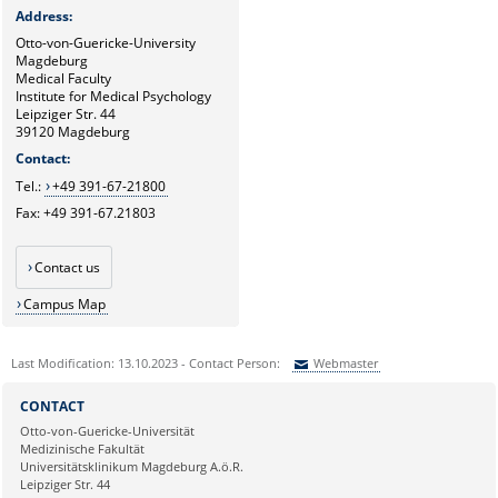
Address
:
Otto-von-Guericke-University
Magdeburg
Medical Faculty
Institute for Medical Psychology
Leipziger Str. 44
39120 Magdeburg
Contact:
Tel.:
+49 391-67-21800
Fax: +49 391-67.21803
Contact us
Campus Map
Last Modification: 13.10.2023 - Contact Person:
Webmaster
Sie können eine Nachricht versenden an:
Webmaster
CONTACT
Ihre E-Mailadresse:
Otto-von-Guericke-Universität
Medizinische Fakultät
Universitätsklinikum Magdeburg A.ö.R.
Ihr Anliegen:
Leipziger Str. 44