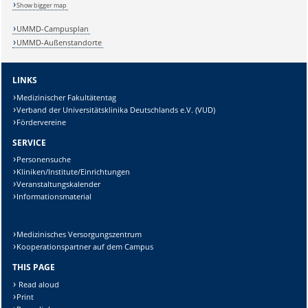
Show bigger map
Sicherheitsabfrage:
UMMD-Campusplan
UMMD-Außenstandorte
LINKS
Lösung:
Medizinischer Fakultätentag
Verband der Universitätsklinika Deutschlands e.V. (VUD)
Fördervereine
SERVICE
Personensuche
Kliniken/Institute/Einrichtungen
Veranstaltungskalender
Informationsmaterial
Medizinisches Versorgungszentrum
Kooperationspartner auf dem Campus
THIS PAGE
Read aloud
Print