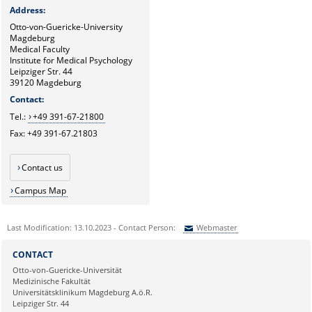
Address
:
Otto-von-Guericke-University
Magdeburg
Medical Faculty
Institute for Medical Psychology
Leipziger Str. 44
39120 Magdeburg
Contact:
Tel.:
+49 391-67-21800
Fax: +49 391-67.21803
Contact us
Campus Map
Last Modification: 13.10.2023 - Contact Person:
Webmaster
Sie können eine Nachricht versenden an:
Webmaster
CONTACT
Ihre E-Mailadresse:
Otto-von-Guericke-Universität
Medizinische Fakultät
Universitätsklinikum Magdeburg A.ö.R.
Ihr Anliegen:
Leipziger Str. 44