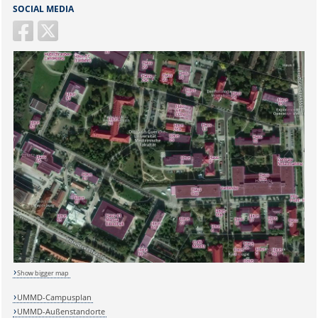
SOCIAL MEDIA
Sicherheitsabfrage:
Show bigger map
Lösung:
UMMD-Campusplan
UMMD-Außenstandorte