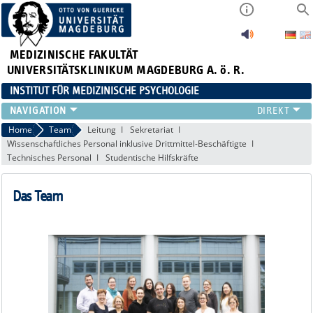
MEDIZINISCHE FAKULTÄT
UNIVERSITÄTSKLINIKUM MAGDEBURG A. ö. R.
INSTITUT FÜR MEDIZINISCHE PSYCHOLOGIE
TEAM
Home
Team
Leitung
Sekretariat
Wissenschaftliches Personal inklusive Drittmittel-Beschäftigte
LEHRE
Technisches Personal
Studentische Hilfskräfte
FORSCHUNG
STELLENANGEBOTE
Das Team
EMERITUS