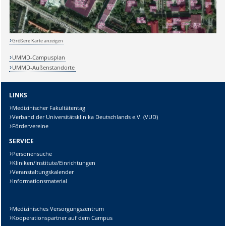
Sicherheitsabfrage:
Größere Karte anzeigen
UMMD-Campusplan
Lösung:
UMMD-Außenstandorte
LINKS
Medizinischer Fakultätentag
Verband der Universitätsklinika Deutschlands e.V. (VUD)
Fördervereine
SERVICE
Personensuche
Kliniken/Institute/Einrichtungen
Veranstaltungskalender
Informationsmaterial
Medizinisches Versorgungszentrum
Kooperationspartner auf dem Campus