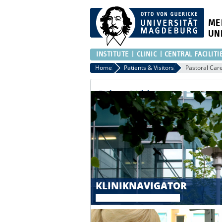
ME
UN
INSTITUTE
CLINIC
CENTRAL FACILITI
Home
Patients & Visitors
Pastoral Car
Patients & Visitors
KLINIKNAVIGATOR
Klinikübersicht nach Fachgebieten