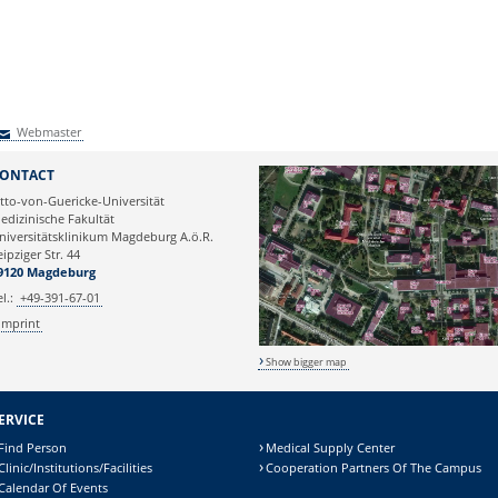
Webmaster
Webmaster
ONTACT
tto-von-Guericke-Universität
edizinische Fakultät
niversitätsklinikum Magdeburg A.ö.R.
eipziger Str. 44
9120 Magdeburg
el.:
+49-391-67-01
Imprint
Show bigger map
ERVICE
Find Person
Medical Supply Center
Clinic/Institutions/Facilities
Cooperation Partners Of The Campus
Calendar Of Events