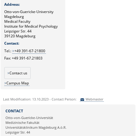
Address
:
Otto-von-Guericke-University
Magdeburg
Medical Faculty
Institute for Medical Psychology
Leipziger Str. 44
39120 Magdeburg
Contact:
Tel.:
+49 391-67-21800
Fax: +49 391-67.21803
Contact us
Campus Map
Last Modification: 13.10.2023 - Contact Person:
Webmaster
Sie können eine Nachricht versenden an:
Webmaster
CONTACT
Ihre E-Mailadresse:
Otto-von-Guericke-Universität
Medizinische Fakultät
Universitätsklinikum Magdeburg A.ö.R.
Ihr Anliegen:
Leipziger Str. 44