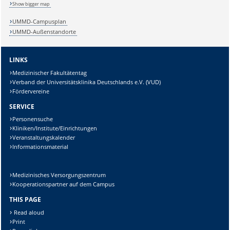
Show bigger map
Sicherheitsabfrage:
UMMD-Campusplan
UMMD-Außenstandorte
LINKS
Lösung:
Medizinischer Fakultätentag
Verband der Universitätsklinika Deutschlands e.V. (VUD)
Fördervereine
SERVICE
Personensuche
Kliniken/Institute/Einrichtungen
Veranstaltungskalender
Informationsmaterial
Medizinisches Versorgungszentrum
Kooperationspartner auf dem Campus
THIS PAGE
Read aloud
Print